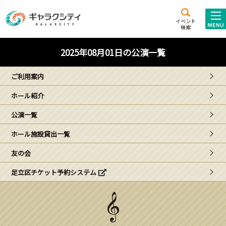
アクセス
施設案内
イベント
検索
こども
西新井
施設･
2025年08月01日の公演一覧
未来創造館
文化ホール
アトラクション
ご利用案内
ギャラクシティとは
ホール紹介
施設貸出･団体利用
公演一覧
こどもみーてぃんぐ
ホール施設貸出一覧
Gがくえん
友の会
足立区チケット予約システム
ブランドからの
お知らせ
いっしょに創る
イベントレポート