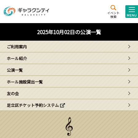
アクセス
施設案内
イベント
検索
こども
西新井
施設･
2025年10月02日の公演一覧
未来創造館
文化ホール
アトラクション
ご利用案内
ギャラクシティとは
ホール紹介
施設貸出･団体利用
公演一覧
こどもみーてぃんぐ
ホール施設貸出一覧
Gがくえん
友の会
足立区チケット予約システム
ブランドからの
お知らせ
いっしょに創る
イベントレポート