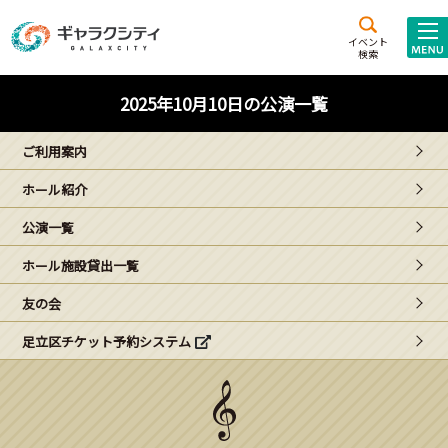
アクセス
施設案内
イベント
検索
こども
西新井
施設･
2025年10月10日の公演一覧
未来創造館
文化ホール
アトラクション
ご利用案内
ギャラクシティとは
ホール紹介
施設貸出･団体利用
公演一覧
こどもみーてぃんぐ
ホール施設貸出一覧
Gがくえん
友の会
足立区チケット予約システム
ブランドからの
お知らせ
いっしょに創る
イベントレポート