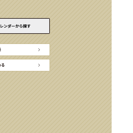
レンダーから
探す
楽
める