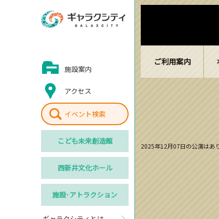
ご利用案内
施設案内
アクセス
イベント検索
こども
未来創造館
2025年12月07日の公演は
西新井
文化ホール
施設･
アトラクション
ギャラクシティとは