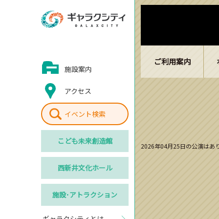
ご利用案内
施設案内
アクセス
イベント検索
こども
未来創造館
2026年04月25日の公演は
西新井
文化ホール
施設･
アトラクション
ギャラクシティとは