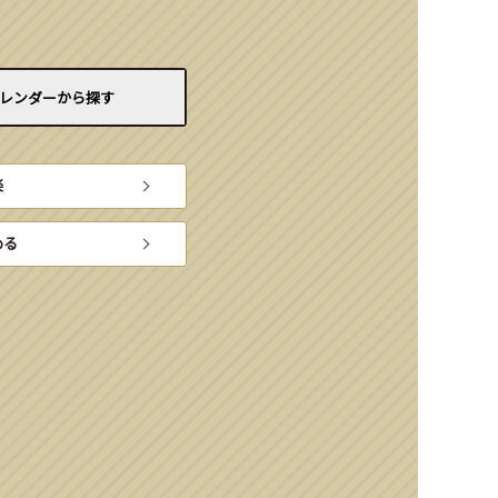
レンダーから
探す
楽
める