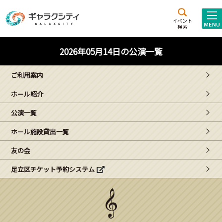
アクセス
施設案内
イベント
検索
こども
西新井
施設･
2026年05月14日の公演一覧
未来創造館
文化ホール
アトラクション
ご利用案内
ギャラクシティとは
ホール紹介
施設貸出･団体利用
公演一覧
こどもみーてぃんぐ
ホール施設貸出一覧
Gがくえん
友の会
足立区チケット予約システム
ブランドからの
お知らせ
いっしょに創る
イベントレポート