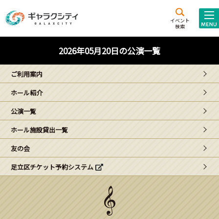
アクセス
施設案内
イベント
検索
こども
西新井
施設･
2026年05月20日の公演一覧
未来創造館
文化ホール
アトラクション
ご利用案内
ギャラクシティとは
ホール紹介
施設貸出･団体利用
公演一覧
こどもみーてぃんぐ
ホール施設貸出一覧
Gがくえん
友の会
足立区チケット予約システム
ブランドからの
お知らせ
いっしょに創る
イベントレポート