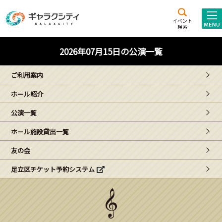
アクセス
施設案内
イベント
検索
こども
西新井
施設･
2026年07月15日の公演一覧
未来創造館
文化ホール
アトラクション
ご利用案内
ギャラクシティとは
ホール紹介
施設貸出･団体利用
公演一覧
こどもみーてぃんぐ
ホール施設貸出一覧
Gがくえん
友の会
足立区チケット予約システム
ブランドからの
お知らせ
いっしょに創る
イベントレポート