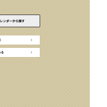
レンダーから
探す
楽
める