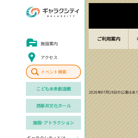
ご利用案内
施設案内
アクセス
イベント検索
こども
未来創造館
2026年07月19日の公演は
西新井
文化ホール
施設･
アトラクション
ギャラクシティとは