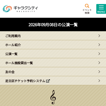
アクセス
施設案内
イベント
検索
こども
西新井
施設･
2026年09月08日の公演一覧
未来創造館
文化ホール
アトラクション
ご利用案内
ギャラクシティとは
ホール紹介
施設貸出･団体利用
公演一覧
こどもみーてぃんぐ
ホール施設貸出一覧
Gがくえん
友の会
足立区チケット予約システム
ブランドからの
お知らせ
いっしょに創る
イベントレポート