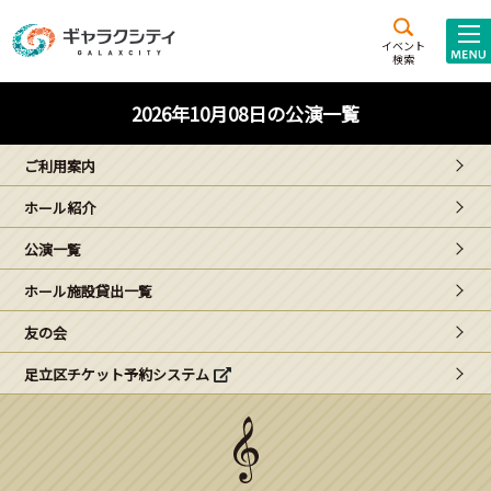
アクセス
施設案内
イベント
検索
こども
西新井
施設･
2026年10月08日の公演一覧
未来創造館
文化ホール
アトラクション
ご利用案内
ギャラクシティとは
ホール紹介
施設貸出･団体利用
公演一覧
こどもみーてぃんぐ
ホール施設貸出一覧
Gがくえん
友の会
足立区チケット予約システム
ブランドからの
お知らせ
いっしょに創る
イベントレポート