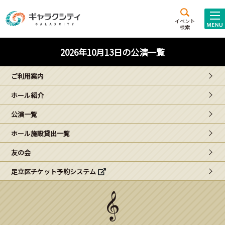
アクセス
施設案内
イベント
検索
こども
西新井
施設･
2026年10月13日の公演一覧
未来創造館
文化ホール
アトラクション
ご利用案内
ギャラクシティとは
ホール紹介
施設貸出･団体利用
公演一覧
こどもみーてぃんぐ
ホール施設貸出一覧
Gがくえん
友の会
足立区チケット予約システム
ブランドからの
お知らせ
いっしょに創る
イベントレポート