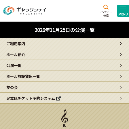
アクセス
施設案内
イベント
検索
こども
西新井
施設･
2026年11月25日の公演一覧
未来創造館
文化ホール
アトラクション
ご利用案内
ギャラクシティとは
ホール紹介
施設貸出･団体利用
公演一覧
こどもみーてぃんぐ
ホール施設貸出一覧
Gがくえん
友の会
足立区チケット予約システム
ブランドからの
お知らせ
いっしょに創る
イベントレポート