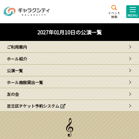
アクセス
施設案内
イベント
検索
こども
西新井
施設･
2027年01月10日の公演一覧
未来創造館
文化ホール
アトラクション
ご利用案内
ギャラクシティとは
ホール紹介
施設貸出･団体利用
公演一覧
こどもみーてぃんぐ
ホール施設貸出一覧
Gがくえん
友の会
足立区チケット予約システム
ブランドからの
お知らせ
いっしょに創る
イベントレポート