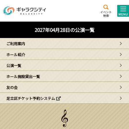
アクセス
施設案内
イベント
検索
こども
西新井
施設･
2027年04月28日の公演一覧
未来創造館
文化ホール
アトラクション
ご利用案内
ギャラクシティとは
ホール紹介
施設貸出･団体利用
公演一覧
こどもみーてぃんぐ
ホール施設貸出一覧
Gがくえん
友の会
足立区チケット予約システム
ブランドからの
お知らせ
いっしょに創る
イベントレポート