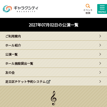
アクセス
施設案内
イベント
検索
こども
西新井
施設･
2027年07月02日の公演一覧
未来創造館
文化ホール
アトラクション
ご利用案内
ギャラクシティとは
ホール紹介
施設貸出･団体利用
公演一覧
こどもみーてぃんぐ
ホール施設貸出一覧
Gがくえん
友の会
足立区チケット予約システム
ブランドからの
お知らせ
いっしょに創る
イベントレポート