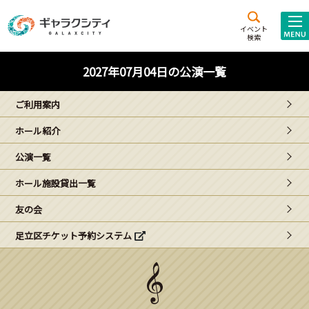
アクセス
施設案内
イベント
検索
こども
西新井
施設･
2027年07月04日の公演一覧
未来創造館
文化ホール
アトラクション
ご利用案内
ギャラクシティとは
ホール紹介
施設貸出･団体利用
公演一覧
こどもみーてぃんぐ
ホール施設貸出一覧
Gがくえん
友の会
足立区チケット予約システム
ブランドからの
お知らせ
いっしょに創る
イベントレポート