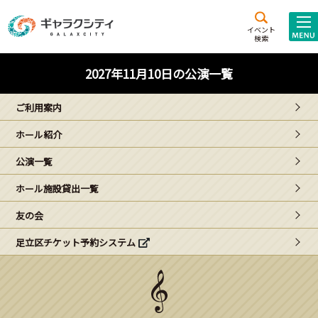
アクセス
施設案内
イベント
検索
こども
西新井
施設･
2027年11月10日の公演一覧
未来創造館
文化ホール
アトラクション
ご利用案内
ギャラクシティとは
ホール紹介
施設貸出･団体利用
公演一覧
こどもみーてぃんぐ
ホール施設貸出一覧
Gがくえん
友の会
足立区チケット予約システム
ブランドからの
お知らせ
いっしょに創る
イベントレポート