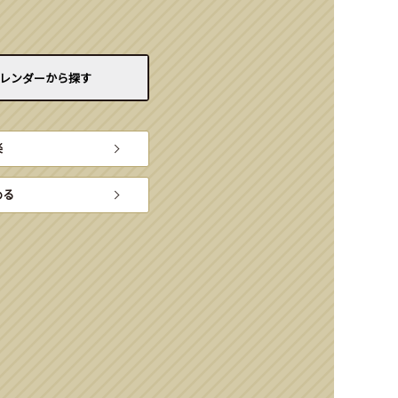
レンダーから
探す
楽
める