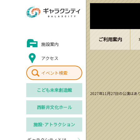
ご利用案内
施設案内
アクセス
イベント検索
こども
未来創造館
2027年11月27日の公演は
西新井
文化ホール
施設･
アトラクション
ギャラクシティとは