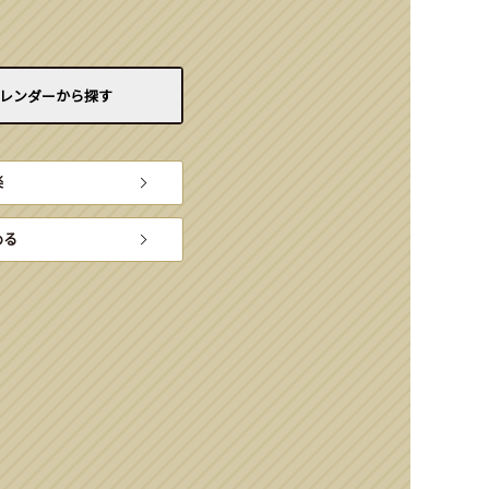
レンダーから
探す
楽
める