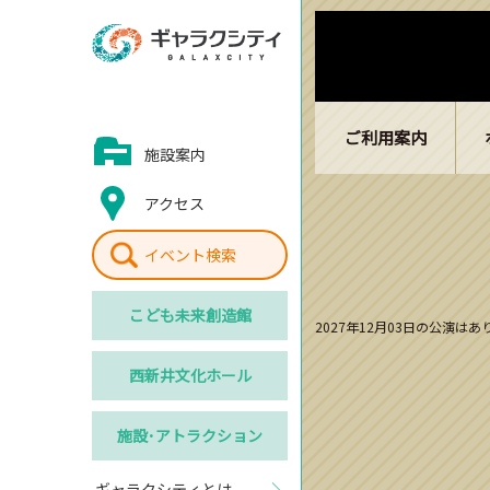
ご利用案内
施設案内
アクセス
イベント検索
こども
未来創造館
2027年12月03日の公演は
西新井
文化ホール
施設･
アトラクション
ギャラクシティとは