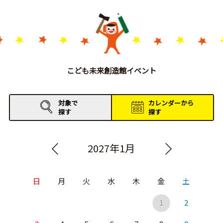
こども未来創造館イベント
対象で
カレンダーから
探す
探す
2027年1月
日
月
火
水
木
金
土
1
2