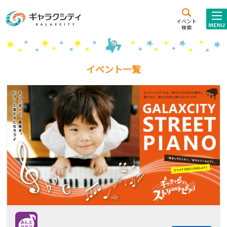
アクセス
施設案内
イベント
検索
こども
西新井
施設･
未来創造館
文化ホール
アトラクション
イベント一覧
ギャラクシティとは
施設貸出･団体利用
こどもみーてぃんぐ
Gがくえん
ブランドからの
お知らせ
いっしょに創る
イベントレポート