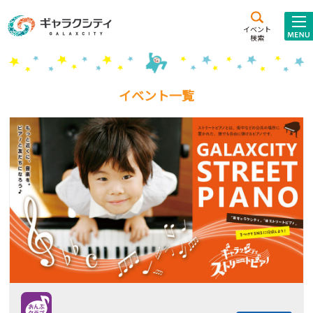
アクセス
施設案内
イベント
検索
こども
西新井
施設･
未来創造館
文化ホール
アトラクション
イベント一覧
ギャラクシティとは
施設貸出･団体利用
こどもみーてぃんぐ
Gがくえん
ブランドからの
お知らせ
いっしょに創る
イベントレポート