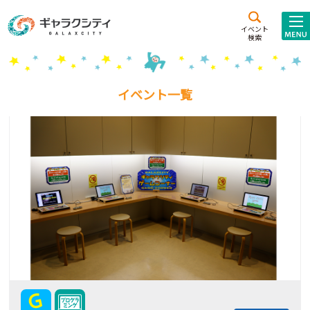
アクセス
施設案内
イベント
検索
こども
西新井
施設･
未来創造館
文化ホール
アトラクション
イベント一覧
ギャラクシティとは
施設貸出･団体利用
こどもみーてぃんぐ
Gがくえん
ブランドからの
お知らせ
いっしょに創る
イベントレポート