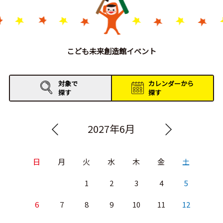
こども未来創造館イベント
対象で
カレンダーから
探す
探す
2027年6月
日
月
火
水
木
金
土
1
2
3
4
5
6
7
8
9
10
11
12