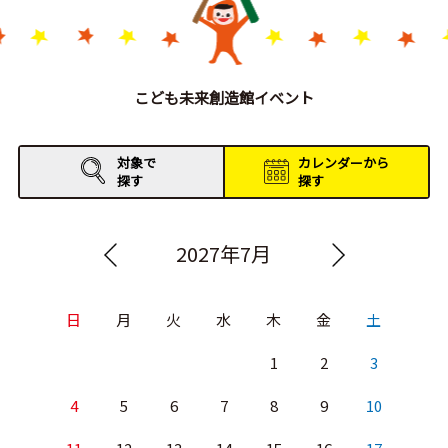
こども未来創造館イベント
対象で
カレンダーから
探す
探す
2027年7月
日
月
火
水
木
金
土
1
2
3
4
5
6
7
8
9
10