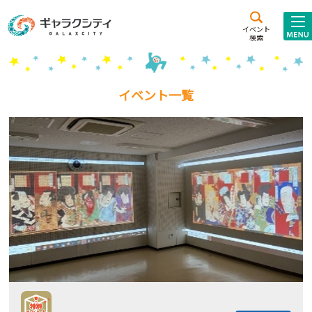
アクセス
施設案内
イベント
検索
こども
西新井
施設･
未来創造館
文化ホール
アトラクション
イベント一覧
ギャラクシティとは
施設貸出･団体利用
こどもみーてぃんぐ
Gがくえん
ブランドからの
お知らせ
いっしょに創る
イベントレポート