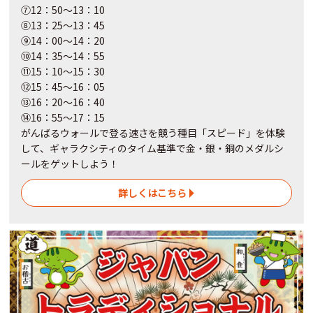
⑦12：50～13：10
⑧13：25～13：45
⑨14：00～14：20
⑩14：35～14：55
⑪15：10～15：30
⑫15：45～16：05
⑬16：20～16：40
⑭16：55～17：15
がんばるウォールで登る速さを競う種目「スピード」を体験
して、ギャラクシティのタイム基準で金・銀・銅のメダルシ
ールをゲットしよう！
詳しくはこちら