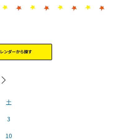
レンダーから
探す
20
土
日
月
火
3
1
2
3
10
8
9
10