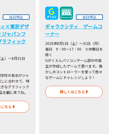
当日申込
当日申込
ティ×東京デザ
ギャラクシティ ゲームコ
 ジャパンフ
ーナー
グラフィック
2026年8月1日（土）～31日（月）
毎日 9：00～17：00 ※休館日を
除く
（土）～8月31日
Gがくえんパソコンゲーム部の中高
生が作成したゲームで遊べます。懐
かしのコントローラーを使って色々
門学校の有志がジャ
なゲームにチャレンジしよう！
催しに合わせて、特
大きなグラフィック
詳しくはこちら
品を観に来てね。
はこちら