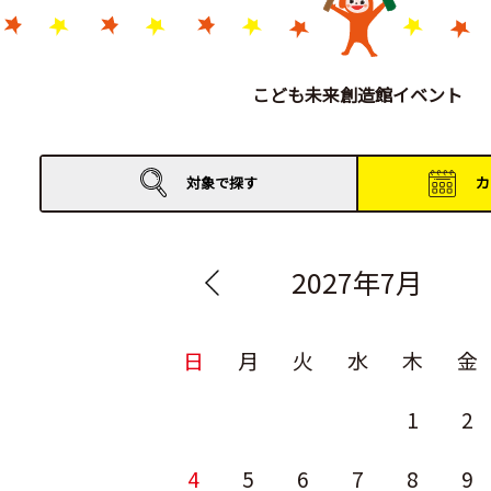
こども未来創造館イベント
対象で
探す
カ
2027年7月
日
月
火
水
木
金
1
2
4
5
6
7
8
9