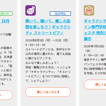
約受付中
当日申込
【8月
弾いて、聴いて、癒しの空
ギャラクシ
間を楽しもう！ギャラクシ
イン専門学校
ティ ストリートピアノ
ェスタ 特別
すべて日曜
展示
2026
年8月3日（月）～31日（月）
9：00～16：00
2026年7月18日
外の皆様の
ストリートピアノとは、街中などの
（水）
会」や「天
公共の場所に置かれた、誰でも自由
9：00～18：00
盤、天体望
に弾けるピアノです。
東京デザイン専
プラネタリ
みんなで楽しみましょう！
パンフェスタの
なく、「星
参加・観覧された方は、ハッシュタ
別に絵巻物風の
もっと知り
グ「＃ギャラクシティ」「＃ストリ
を作成。6つの作
生、高校生
ートピアノ」をつけてSNSに投稿し
「Gがくえ
て、シェアしよう！
ます。
詳しく
詳しくはこちら