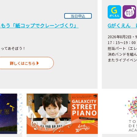
当日申込
しもう「紙コップでクレーンづくり」
Gがくえん 
2026年8月2日
17：15～19：00
くってあそぼう！
担当パート（エレ
決めバンドを組ん
またライブイベン
詳しくはこちら