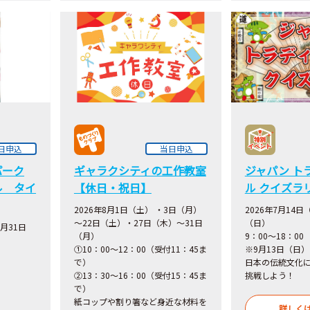
日申込
当日申込
パーク
ギャラクシティの工作教室
ジャパン ト
ル タイ
【休日・祝日】
ル クイズラ
2026年8月1日（土） ・3日（月）
2026年7月14日
～22日（土）・27日（木）～31日
（日）
8月31日
（月）
9：00～18：00
①10：00～12：00（受付11：45ま
※9月13日（日）
で）
日本の伝統文化
②13：30～16：00（受付15：45ま
挑戦しよう！
で）
紙コップや割り箸など身近な材料を
詳しく