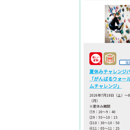
当
夏休みチャレンジ
「がんばるウォー
ムチャレンジ」
2026年7月18日（土）～
（月）
※夏休み期間
①9：20～9：40
②9：55～10：15
③10：30～10：50
④11：05～11：25