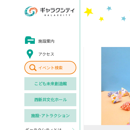
施設案内
アクセス
イベント検索
こども
未来創造館
西新井
文化ホール
施設･
アトラクション
ギャラクシティとは