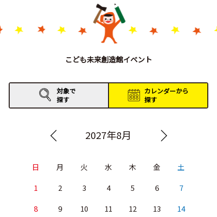
こども未来創造館イベント
対象で
カレンダーから
探す
探す
2027年8月
日
月
火
水
木
金
土
1
2
3
4
5
6
7
8
9
10
11
12
13
14