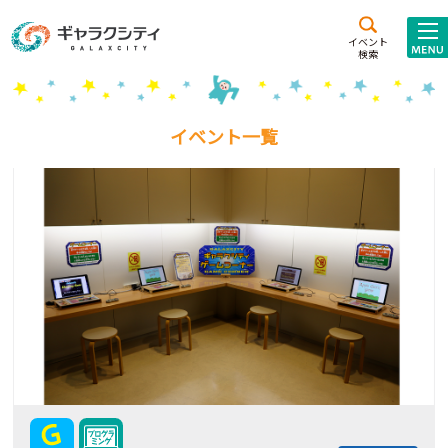
アクセス
施設案内
イベント
検索
こども
西新井
施設･
未来創造館
文化ホール
アトラクション
イベント一覧
ギャラクシティとは
施設貸出･団体利用
こどもみーてぃんぐ
Gがくえん
ブランドからの
お知らせ
いっしょに創る
イベントレポート