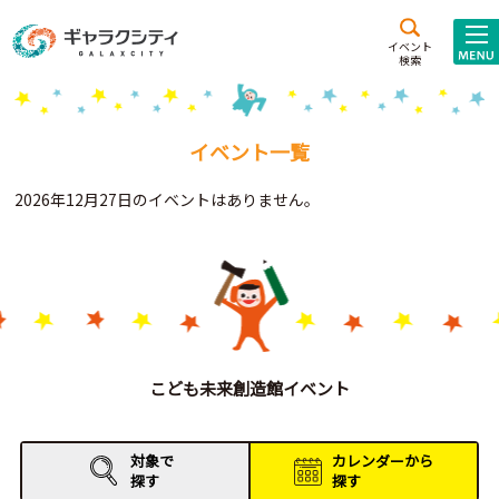
アクセス
施設案内
イベント
検索
こども
西新井
施設･
未来創造館
文化ホール
アトラクション
イベント一覧
ギャラクシティとは
2026年12月27日のイベントはありません。
施設貸出･団体利用
こどもみーてぃんぐ
Gがくえん
ブランドからの
お知らせ
こども未来創造館イベント
いっしょに創る
対象で
カレンダーから
探す
探す
イベントレポート