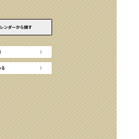
レンダーから
探す
楽
める