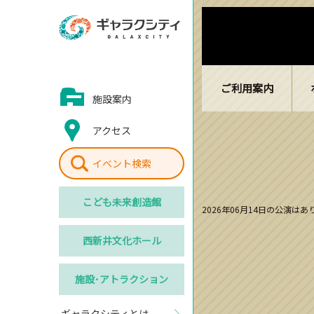
ご利用案内
施設案内
アクセス
イベント検索
こども
未来創造館
2026年06月14日の公演は
西新井
文化ホール
施設･
アトラクション
ギャラクシティとは