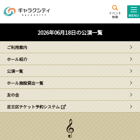
アクセス
施設案内
イベント
検索
こども
西新井
施設･
2026年06月18日の公演一覧
未来創造館
文化ホール
アトラクション
ご利用案内
ギャラクシティとは
ホール紹介
施設貸出･団体利用
公演一覧
こどもみーてぃんぐ
ホール施設貸出一覧
Gがくえん
友の会
足立区チケット予約システム
ブランドからの
お知らせ
いっしょに創る
イベントレポート