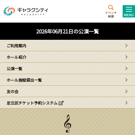
アクセス
施設案内
イベント
検索
こども
西新井
施設･
2026年06月21日の公演一覧
未来創造館
文化ホール
アトラクション
ご利用案内
ギャラクシティとは
ホール紹介
施設貸出･団体利用
公演一覧
こどもみーてぃんぐ
ホール施設貸出一覧
Gがくえん
友の会
足立区チケット予約システム
ブランドからの
お知らせ
いっしょに創る
イベントレポート