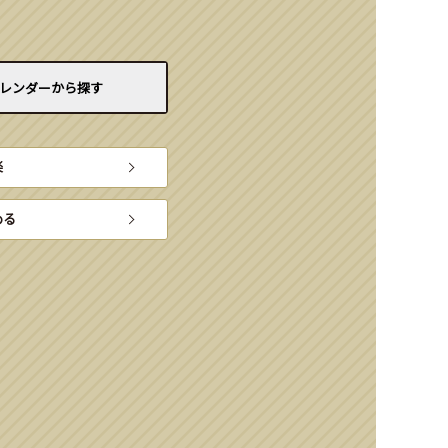
レンダーから
探す
楽
める