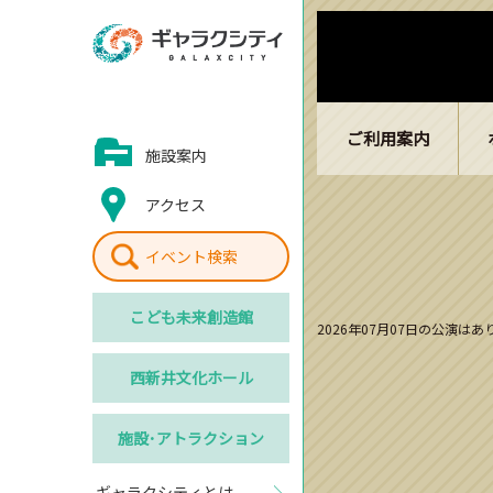
ご利用案内
施設案内
アクセス
イベント検索
こども
未来創造館
2026年07月07日の公演は
西新井
文化ホール
施設･
アトラクション
ギャラクシティとは