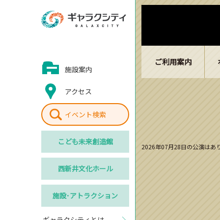
ご利用案内
施設案内
アクセス
イベント検索
こども
未来創造館
2026年07月28日の公演は
西新井
文化ホール
施設･
アトラクション
ギャラクシティとは