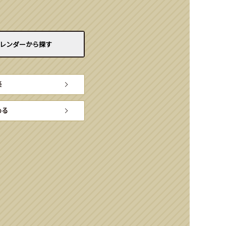
レンダーから
探す
楽
める