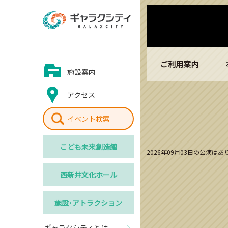
ご利用案内
施設案内
アクセス
イベント検索
こども
未来創造館
2026年09月03日の公演は
西新井
文化ホール
施設･
アトラクション
ギャラクシティとは