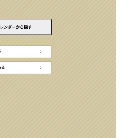
レンダーから
探す
楽
める