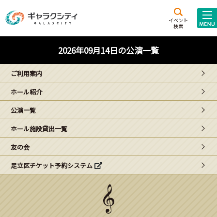
アクセス
施設案内
イベント
検索
こども
西新井
施設･
2026年09月14日の公演一覧
未来創造館
文化ホール
アトラクション
ご利用案内
ギャラクシティとは
ホール紹介
施設貸出･団体利用
公演一覧
こどもみーてぃんぐ
ホール施設貸出一覧
Gがくえん
友の会
足立区チケット予約システム
ブランドからの
お知らせ
いっしょに創る
イベントレポート