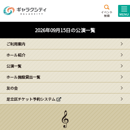
アクセス
施設案内
イベント
検索
こども
西新井
施設･
2026年09月15日の公演一覧
未来創造館
文化ホール
アトラクション
ご利用案内
ギャラクシティとは
ホール紹介
施設貸出･団体利用
公演一覧
こどもみーてぃんぐ
ホール施設貸出一覧
Gがくえん
友の会
足立区チケット予約システム
ブランドからの
お知らせ
いっしょに創る
イベントレポート