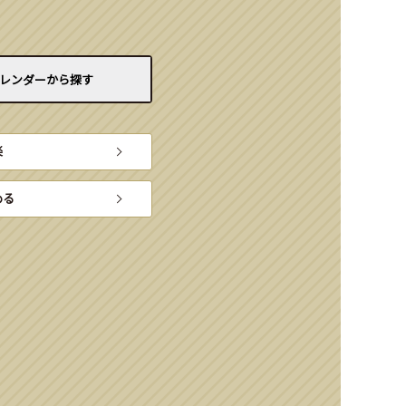
レンダーから
探す
楽
める