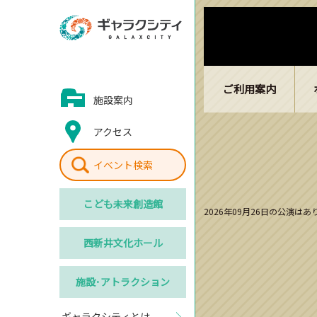
ご利用案内
施設案内
アクセス
イベント検索
こども
未来創造館
2026年09月26日の公演は
西新井
文化ホール
施設･
アトラクション
ギャラクシティとは