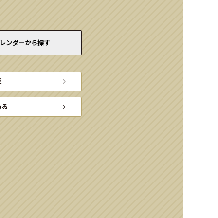
レンダーから
探す
楽
める