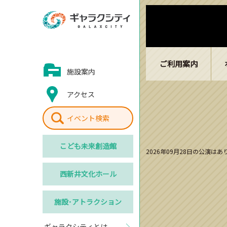
ご利用案内
施設案内
アクセス
イベント検索
こども
未来創造館
2026年09月28日の公演は
西新井
文化ホール
施設･
アトラクション
ギャラクシティとは