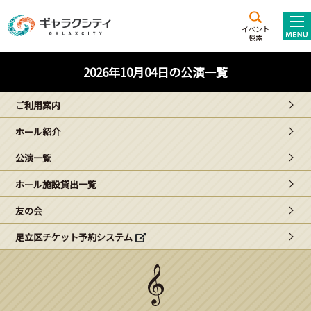
アクセス
施設案内
イベント
検索
こども
西新井
施設･
2026年10月04日の公演一覧
未来創造館
文化ホール
アトラクション
ご利用案内
ギャラクシティとは
ホール紹介
施設貸出･団体利用
公演一覧
こどもみーてぃんぐ
ホール施設貸出一覧
Gがくえん
友の会
足立区チケット予約システム
ブランドからの
お知らせ
いっしょに創る
イベントレポート