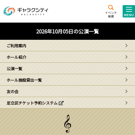
アクセス
施設案内
イベント
検索
こども
西新井
施設･
2026年10月05日の公演一覧
未来創造館
文化ホール
アトラクション
ご利用案内
ギャラクシティとは
ホール紹介
施設貸出･団体利用
公演一覧
こどもみーてぃんぐ
ホール施設貸出一覧
Gがくえん
友の会
足立区チケット予約システム
ブランドからの
お知らせ
いっしょに創る
イベントレポート