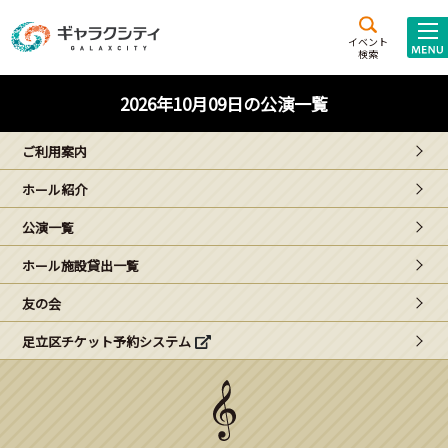
アクセス
施設案内
イベント
検索
こども
西新井
施設･
2026年10月09日の公演一覧
未来創造館
文化ホール
アトラクション
ご利用案内
ギャラクシティとは
ホール紹介
施設貸出･団体利用
公演一覧
こどもみーてぃんぐ
ホール施設貸出一覧
Gがくえん
友の会
足立区チケット予約システム
ブランドからの
お知らせ
いっしょに創る
イベントレポート