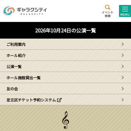
アクセス
施設案内
イベント
検索
こども
西新井
施設･
2026年10月24日の公演一覧
未来創造館
文化ホール
アトラクション
ご利用案内
ギャラクシティとは
ホール紹介
施設貸出･団体利用
公演一覧
こどもみーてぃんぐ
ホール施設貸出一覧
Gがくえん
友の会
足立区チケット予約システム
ブランドからの
お知らせ
いっしょに創る
イベントレポート