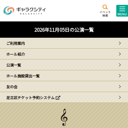
アクセス
施設案内
イベント
検索
こども
西新井
施設･
2026年11月05日の公演一覧
未来創造館
文化ホール
アトラクション
ご利用案内
ギャラクシティとは
ホール紹介
施設貸出･団体利用
公演一覧
こどもみーてぃんぐ
ホール施設貸出一覧
Gがくえん
友の会
足立区チケット予約システム
ブランドからの
お知らせ
いっしょに創る
イベントレポート