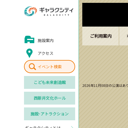
ご利用案内
施設案内
アクセス
イベント検索
こども
未来創造館
2026年11月08日の公演は
西新井
文化ホール
施設･
アトラクション
ギャラクシティとは