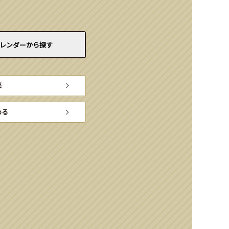
レンダーから
探す
楽
める