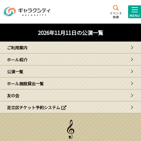
アクセス
施設案内
イベント
検索
こども
西新井
施設･
2026年11月11日の公演一覧
未来創造館
文化ホール
アトラクション
ご利用案内
ギャラクシティとは
ホール紹介
施設貸出･団体利用
公演一覧
こどもみーてぃんぐ
ホール施設貸出一覧
Gがくえん
友の会
足立区チケット予約システム
ブランドからの
お知らせ
いっしょに創る
イベントレポート