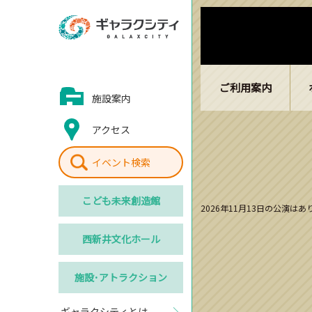
ご利用案内
施設案内
アクセス
イベント検索
こども
未来創造館
2026年11月13日の公演は
西新井
文化ホール
施設･
アトラクション
ギャラクシティとは