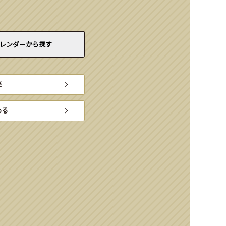
レンダーから
探す
楽
める