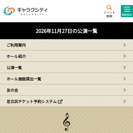
アクセス
施設案内
イベント
検索
こども
西新井
施設･
2026年11月27日の公演一覧
未来創造館
文化ホール
アトラクション
ご利用案内
ギャラクシティとは
ホール紹介
施設貸出･団体利用
公演一覧
こどもみーてぃんぐ
ホール施設貸出一覧
Gがくえん
友の会
足立区チケット予約システム
ブランドからの
お知らせ
いっしょに創る
イベントレポート