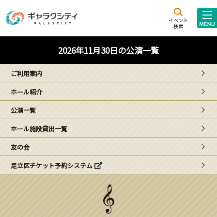
アクセス
施設案内
イベント
検索
こども
西新井
施設･
2026年11月30日の公演一覧
未来創造館
文化ホール
アトラクション
ご利用案内
ギャラクシティとは
ホール紹介
施設貸出･団体利用
公演一覧
こどもみーてぃんぐ
ホール施設貸出一覧
Gがくえん
友の会
足立区チケット予約システム
ブランドからの
お知らせ
いっしょに創る
イベントレポート