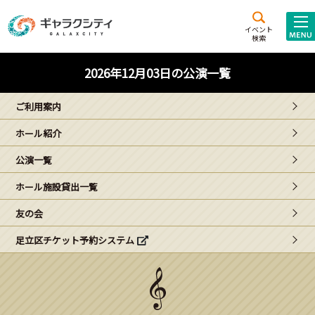
アクセス
施設案内
イベント
検索
こども
西新井
施設･
2026年12月03日の公演一覧
未来創造館
文化ホール
アトラクション
ご利用案内
ギャラクシティとは
ホール紹介
施設貸出･団体利用
公演一覧
こどもみーてぃんぐ
ホール施設貸出一覧
Gがくえん
友の会
足立区チケット予約システム
ブランドからの
お知らせ
いっしょに創る
イベントレポート