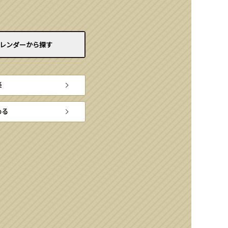
レンダーから
探す
楽
める