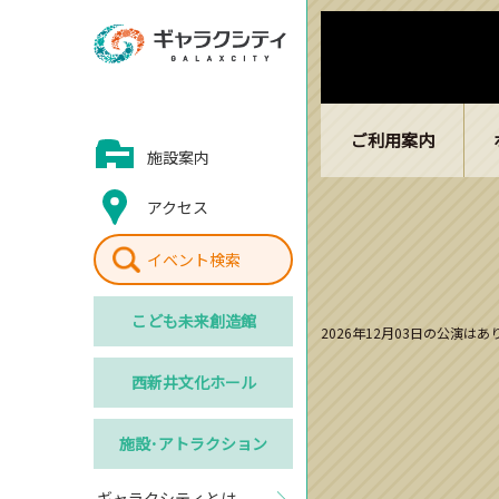
ご利用案内
施設案内
アクセス
イベント検索
こども
未来創造館
2026年12月03日の公演は
西新井
文化ホール
施設･
アトラクション
ギャラクシティとは