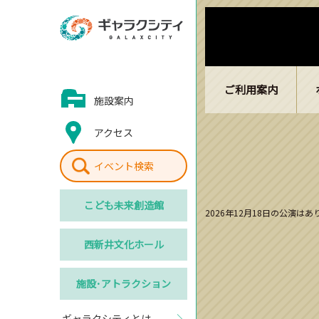
ご利用案内
施設案内
アクセス
イベント検索
こども
未来創造館
2026年12月18日の公演は
西新井
文化ホール
施設･
アトラクション
ギャラクシティとは