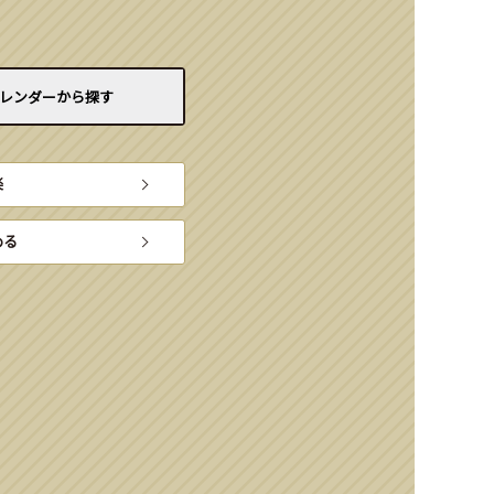
レンダーから
探す
楽
める